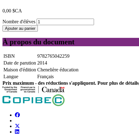
0,00 $CA
Nombre d'élèves
Ajouter au panier
À propos du document
ISBN
9782765042259
Date de parution
2014
Maison d'édition
Chenelière éducation
Langue
Français
Prix ​​maximum - des réductions s'appliquent. Pour plus de détails