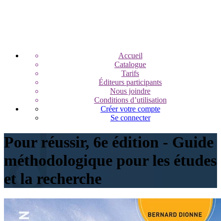
Accueil
Catalogue
Tarifs
Éditeurs participants
Nous joindre
Conditions d’utilisation
Créer votre compte
Se connecter
Pour réussir, 6e édition - Guide
méthodologique pour les études
et la recherche