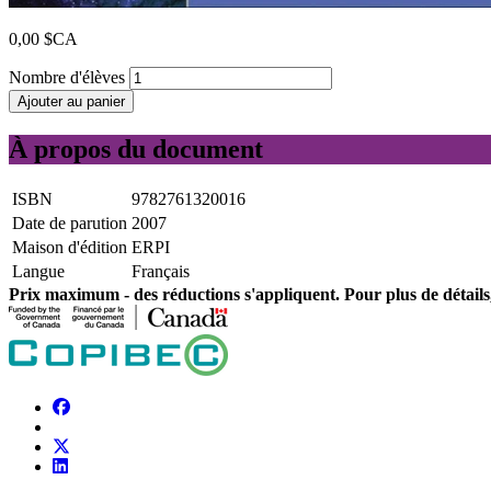
0,00 $CA
Nombre d'élèves
Ajouter au panier
À propos du document
ISBN
9782761320016
Date de parution
2007
Maison d'édition
ERPI
Langue
Français
Prix ​​maximum - des réductions s'appliquent. Pour plus de détails