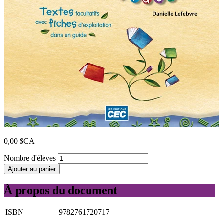
0,00 $CA
Nombre d'élèves
Ajouter au panier
À propos du document
ISBN
9782761720717