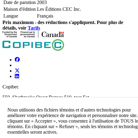
Date de parution
2003
Maison d'édition
Les Éditions CEC Inc.
Langue
Français
Prix ​​maximum - des réductions s'appliquent. Pour plus de
détails, voir
Tarifs
Copibec
550, Sherbrooke Ouest Bureau 510, tour Est
Montréal (Québec), H3A 1B9
514 288 - 1664 •
info@copibec.ca
Nous utilisons des fichiers témoins et d'autres technologies pour
améliorer votre expérience de navigation et personnaliser notre site
Abonnez-vous à l’infolettre
cliquant sur « Accepter », vous consentez à l'utilisation de TOUS l
Posez une question à un spécialiste
témoins. En cliquant sur « Refuser », seuls les témoins et technolog
essentielles seront actives.
Copibec