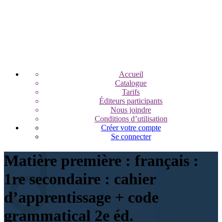
Accueil
Catalogue
Tarifs
Éditeurs participants
Nous joindre
Conditions d’utilisation
Créer votre compte
Se connecter
Matière première : français :
1re secondaire : cahier
d’apprentissage + code
grammatical 2e éd.