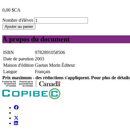
0,00 $CA
Nombre d'élèves
Ajouter au panier
À propos du document
ISBN
9782891058506
Date de parution
2003
Maison d'édition
Gaetan Morin Éditeur
Langue
Français
Prix ​​maximum - des réductions s'appliquent. Pour plus de détails