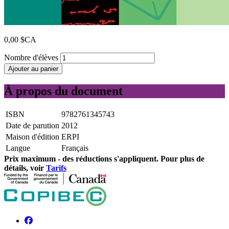
0,00 $CA
Nombre d'élèves
Ajouter au panier
À propos du document
ISBN
9782761345743
Date de parution
2012
Maison d'édition
ERPI
Langue
Français
Prix ​​maximum - des réductions s'appliquent. Pour plus de
détails, voir
Tarifs