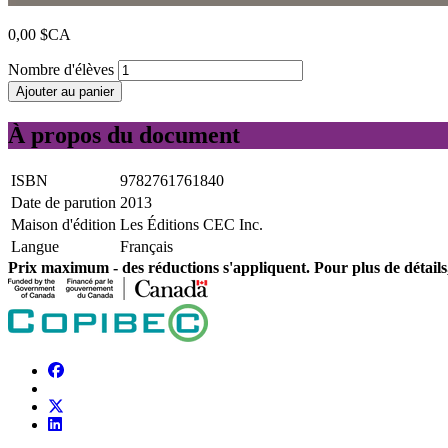
0,00 $CA
Nombre d'élèves
Ajouter au panier
À propos du document
ISBN
9782761761840
Date de parution
2013
Maison d'édition
Les Éditions CEC Inc.
Langue
Français
Prix ​​maximum - des réductions s'appliquent. Pour plus de détails