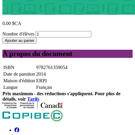
0,00 $CA
Nombre d'élèves
Ajouter au panier
À propos du document
ISBN
9782761359054
Date de parution
2014
Maison d'édition
ERPI
Langue
Français
Prix ​​maximum - des réductions s'appliquent. Pour plus de
détails, voir
Tarifs