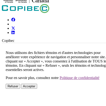
Copibec
550, Sherbrooke Ouest Bureau 510, tour Est
Nous utilisons des fichiers témoins et d'autres technologies pour
Montréal (Québec), H3A 1B9
améliorer votre expérience de navigation et personnaliser notre site
514 288 - 1664 •
info@copibec.ca
cliquant sur « Accepter », vous consentez à l'utilisation de TOUS l
Abonnez-vous à l’infolettre
témoins. En cliquant sur « Refuser », seuls les témoins et technolog
Posez une question à un spécialiste
essentielles seront actives.
Copibec
Pour en savoir plus, consultez notre
Politique de confidentialité
550, Sherbrooke Ouest Bureau 510, tour Est
Refuser
Accepter
Montréal (Québec), H3A 1B9
514 288 - 1664 •
info@copibec.ca
Tous droits réservés. © 2026 Copibec |
Conditions d'accès
|