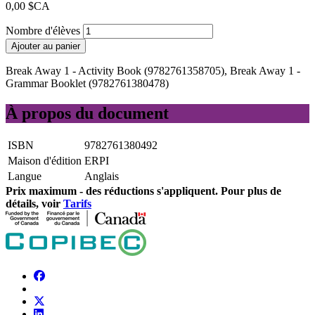
0,00 $CA
Nombre d'élèves
Ajouter au panier
Break Away 1 - Activity Book (9782761358705), Break Away 1 -
Grammar Booklet (9782761380478)
À propos du document
ISBN
9782761380492
Maison d'édition
ERPI
Langue
Anglais
Prix ​​maximum - des réductions s'appliquent. Pour plus de
détails, voir
Tarifs